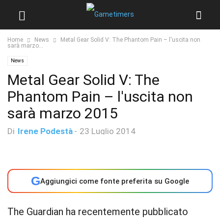
Home
News
Metal Gear Solid V: The Phantom Pain – l'uscita non
sarà marzo...
News
Metal Gear Solid V: The
Phantom Pain – l'uscita non
sarà marzo 2015
Di
Irene Podestà
-
23 Luglio 2014
G
Aggiungici come fonte preferita su Google
The Guardian ha recentemente pubblicato