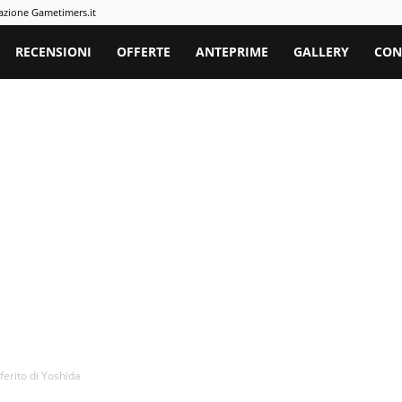
azione Gametimers.it
rs
RECENSIONI
OFFERTE
ANTEPRIME
GALLERY
CON
ferito di Yoshida