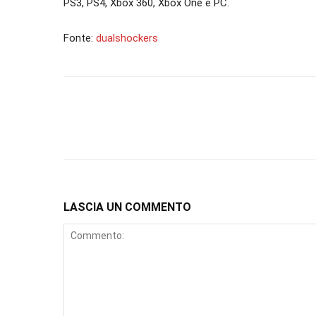
PS3, PS4, Xbox 360, Xbox One e PC.
Fonte:
dualshockers
LASCIA UN COMMENTO