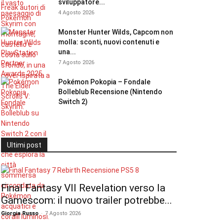
sviluppatore...
4 Agosto 2026
Monster Hunter Wilds, Capcom non
molla: sconti, nuovi contenuti e
una...
7 Agosto 2026
Pokémon Pokopia – Fondale
Bolleblub Recensione (Nintendo
Switch 2)
Ultimi post
Final Fantasy VII Revelation verso la
Gamescom: il nuovo trailer potrebbe...
Giorgia Russo
-
7 Agosto 2026