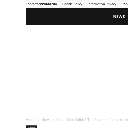
Contattaci/Pubblicità
Cookie Policy
Informativa Privacy
Red
Gametime
NEWS
Home
News
Metal Gear Solid V: The Phantom Pain è il pre
News