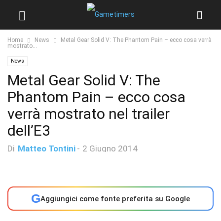
Home
News
Metal Gear Solid V: The Phantom Pain – ecco cosa verrà
mostrato...
News
Metal Gear Solid V: The
Phantom Pain – ecco cosa
verrà mostrato nel trailer
dell’E3
Di
Matteo Tontini
-
2 Giugno 2014
G
Aggiungici come fonte preferita su Google