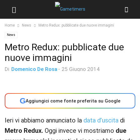
Home
News
Metro Redux: pubblicate due nuove immagini
News
Metro Redux: pubblicate due
nuove immagini
Di
Domenico De Rosa
-
25 Giugno 2014
G
Aggiungici come fonte preferita su Google
Ieri vi abbiamo annunciato la
data d’uscita
di
Metro Redux.
Oggi invece vi mostriamo
due