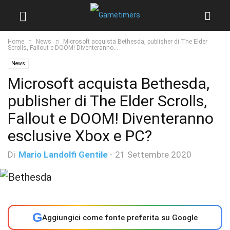
Home
News
Microsoft acquista Bethesda, publisher di The Elder
Scrolls, Fallout e DOOM! Diventeranno...
News
Microsoft acquista Bethesda,
publisher di The Elder Scrolls,
Fallout e DOOM! Diventeranno
esclusive Xbox e PC?
Di
Mario Landolfi Gentile
-
21 Settembre 2020
G
Aggiungici come fonte preferita su Google