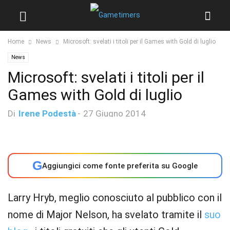
Home
News
Microsoft: svelati i titoli per il Games with Gold di luglio
News
Microsoft: svelati i titoli per il
Games with Gold di luglio
Di
Irene Podestà
-
27 Giugno 2014
G
Aggiungici come fonte preferita su Google
Larry Hryb, meglio conosciuto al pubblico con il
nome di Major Nelson, ha svelato tramite il
suo