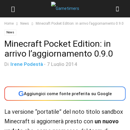
Home
News
Minecraft Pocket Edition: in arrivo l’aggiornamento 0.9.0
News
Minecraft Pocket Edition: in
arrivo l’aggiornamento 0.9.0
Di
Irene Podestà
-
7 Luglio 2014
G
Aggiungici come fonte preferita su Google
La versione “portatile” del noto titolo sandbox
Minecraft si aggiornerà presto con
un nuovo