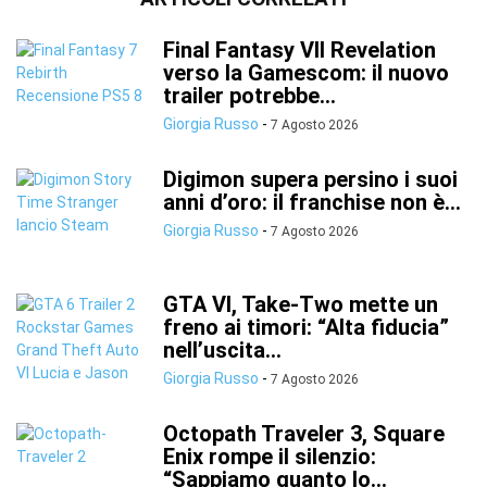
Final Fantasy VII Revelation
verso la Gamescom: il nuovo
trailer potrebbe...
Giorgia Russo
-
7 Agosto 2026
Digimon supera persino i suoi
anni d’oro: il franchise non è...
Giorgia Russo
-
7 Agosto 2026
GTA VI, Take-Two mette un
freno ai timori: “Alta fiducia”
nell’uscita...
Giorgia Russo
-
7 Agosto 2026
Octopath Traveler 3, Square
Enix rompe il silenzio:
“Sappiamo quanto lo...