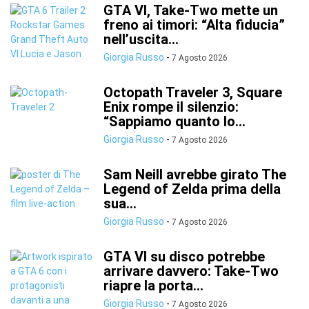
GTA VI, Take-Two mette un
freno ai timori: “Alta fiducia”
nell’uscita...
Giorgia Russo
-
7 Agosto 2026
Octopath Traveler 3, Square
Enix rompe il silenzio:
“Sappiamo quanto lo...
Giorgia Russo
-
7 Agosto 2026
Sam Neill avrebbe girato The
Legend of Zelda prima della
sua...
Giorgia Russo
-
7 Agosto 2026
GTA VI su disco potrebbe
arrivare davvero: Take-Two
riapre la porta...
Giorgia Russo
-
7 Agosto 2026