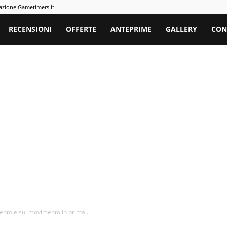
azione Gametimers.it
rs
RECENSIONI
OFFERTE
ANTEPRIME
GALLERY
CON
ento e sul movimento in prima...