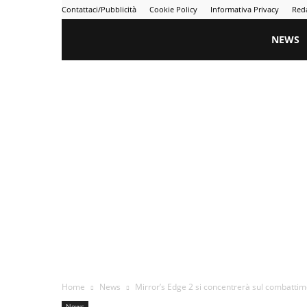
Contattaci/Pubblicità
Cookie Policy
Informativa Privacy
Red
Gametime
NEWS
Home
News
Mirror’s Edge 2 si concentrerà sul combattim
News