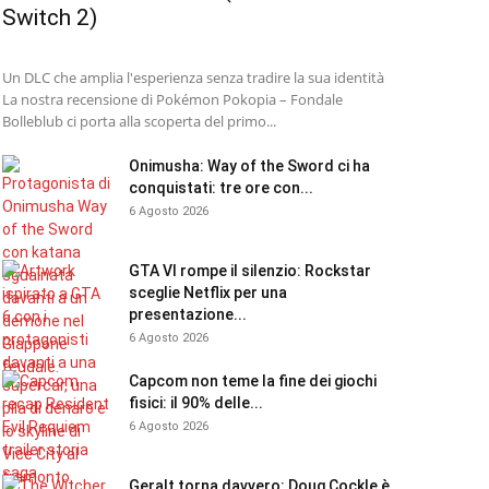
Switch 2)
Un DLC che amplia l'esperienza senza tradire la sua identità
La nostra recensione di Pokémon Pokopia – Fondale
Bolleblub ci porta alla scoperta del primo...
Onimusha: Way of the Sword ci ha
conquistati: tre ore con...
6 Agosto 2026
GTA VI rompe il silenzio: Rockstar
sceglie Netflix per una
presentazione...
6 Agosto 2026
Capcom non teme la fine dei giochi
fisici: il 90% delle...
6 Agosto 2026
Geralt torna davvero: Doug Cockle è