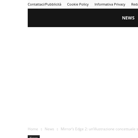
Contattaci/Pubblicità
Cookie Policy
Informativa Privacy
Red
Gametime
NEWS
Home
News
Mirror’s Edge 2: un’illustrazione concettuale
News