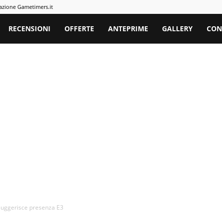
azione Gametimers.it
rs
RECENSIONI
OFFERTE
ANTEPRIME
GALLERY
CON
 suggerisce presenza E3