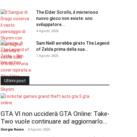
The Elder Scrolls, il misterioso
nuovo gioco non esiste: uno
sviluppatore...
4 Agosto 2026
Sam Neill avrebbe girato The Legend
of Zelda prima della sua...
7 Agosto 2026
Ultimi post
GTA VI non ucciderà GTA Online: Take-
Two vuole continuare ad aggiornarlo...
Giorgia Russo
-
8 Agosto 2026