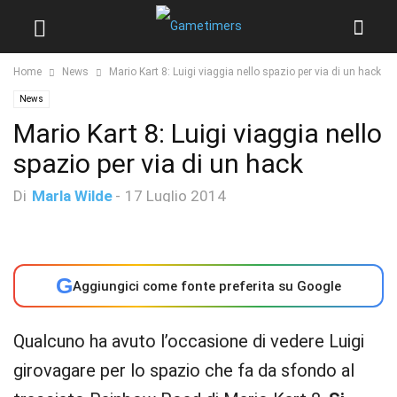
Home
News
Mario Kart 8: Luigi viaggia nello spazio per via di un hack
News
Mario Kart 8: Luigi viaggia nello
spazio per via di un hack
Di
Marla Wilde
-
17 Luglio 2014
G
Aggiungici come fonte preferita su Google
Qualcuno ha avuto l’occasione di vedere Luigi
girovagare per lo spazio che fa da sfondo al