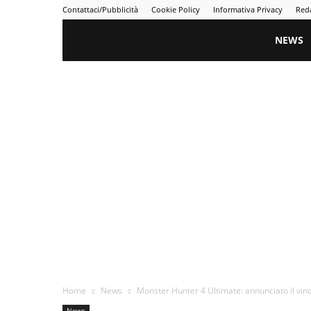
Contattaci/Pubblicità
Cookie Policy
Informativa Privacy
Red
Gametime
NEWS
Home
News
Monster Hunter 4 Ultimate: annunciato il vin
News