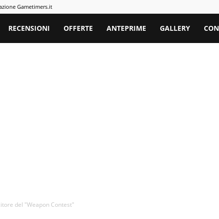
azione Gametimers.it
rs
RECENSIONI
OFFERTE
ANTEPRIME
GALLERY
CON
citore del "Weapon Contest"