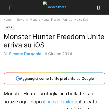
Home
News
Monster Hunter Freedom Unite arriva su iOS
News
Monster Hunter Freedom Unite
arriva su iOS
Di
Simone Dargenio
-
6 Giugno 2014
G
Aggiungici come fonte preferita su Google
Monster Hunter si ritaglia una bella fetta di
notizie oggi: dopo
il nuovo trailer
pubblicato