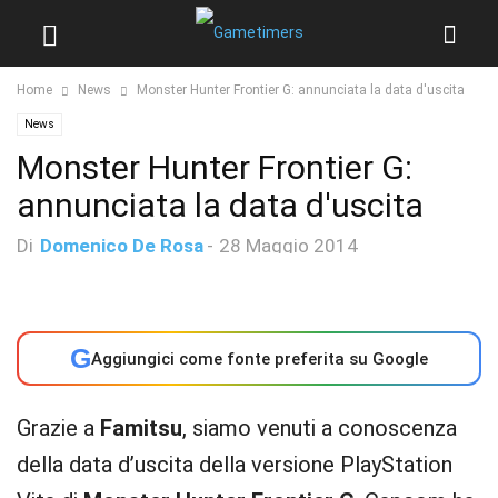
Home
News
Monster Hunter Frontier G: annunciata la data d'uscita
News
Monster Hunter Frontier G:
annunciata la data d'uscita
Di
Domenico De Rosa
-
28 Maggio 2014
G
Aggiungici come fonte preferita su Google
Grazie a
Famitsu
, siamo venuti a conoscenza
della data d’uscita della versione PlayStation