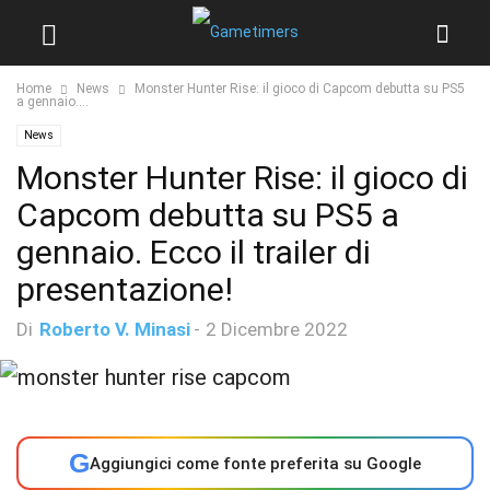
Home
News
Monster Hunter Rise: il gioco di Capcom debutta su PS5
a gennaio....
News
Monster Hunter Rise: il gioco di
Capcom debutta su PS5 a
gennaio. Ecco il trailer di
presentazione!
Di
Roberto V. Minasi
-
2 Dicembre 2022
G
Aggiungici come fonte preferita su Google