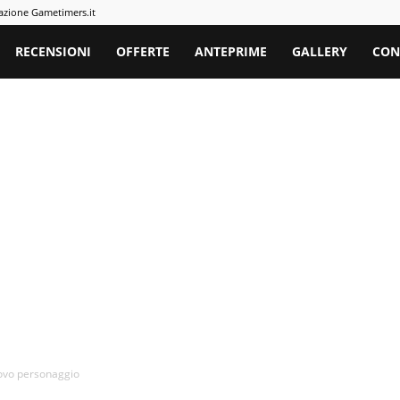
azione Gametimers.it
rs
RECENSIONI
OFFERTE
ANTEPRIME
GALLERY
CON
uovo personaggio