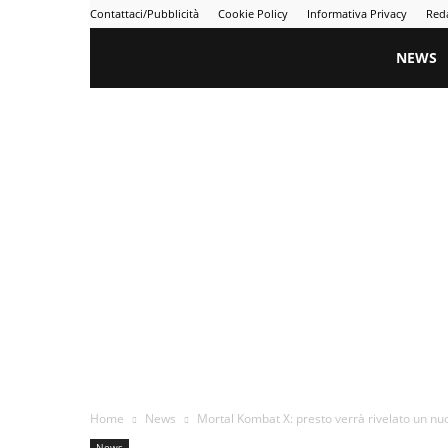
Contattaci/Pubblicità
Cookie Policy
Informativa Privacy
Red
Gametime
NEWS
Home
News
Mortal Kombat X: presto verrà rivelato un n
News