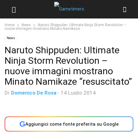
Home
News
Naruto Shippuden: Ultimate Ninja Storm Revolution –
nuove immagini mostrano Minato Namikaze...
News
Naruto Shippuden: Ultimate
Ninja Storm Revolution –
nuove immagini mostrano
Minato Namikaze “resuscitato”
Di
Domenico De Rosa
-
14 Luglio 2014
G
Aggiungici come fonte preferita su Google