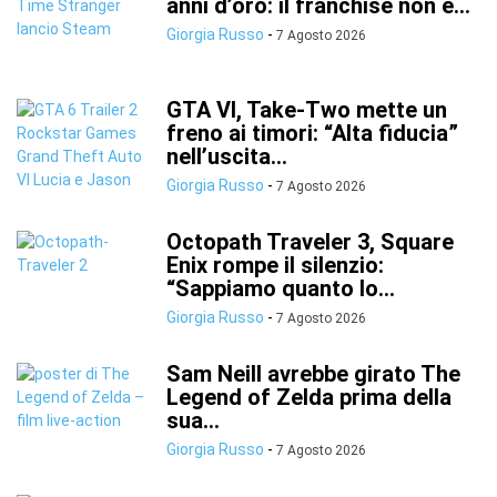
anni d’oro: il franchise non è...
Giorgia Russo
-
7 Agosto 2026
GTA VI, Take-Two mette un
freno ai timori: “Alta fiducia”
nell’uscita...
Giorgia Russo
-
7 Agosto 2026
Octopath Traveler 3, Square
Enix rompe il silenzio:
“Sappiamo quanto lo...
Giorgia Russo
-
7 Agosto 2026
Sam Neill avrebbe girato The
Legend of Zelda prima della
sua...
Giorgia Russo
-
7 Agosto 2026