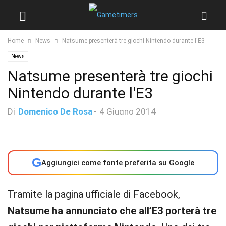
Home
News
Natsume presenterà tre giochi Nintendo durante l'E3
News
Natsume presenterà tre giochi
Nintendo durante l'E3
Di
Domenico De Rosa
-
4 Giugno 2014
G
Aggiungici come fonte preferita su Google
Tramite la pagina ufficiale di Facebook,
Natsume ha annunciato che all’E3 porterà tre