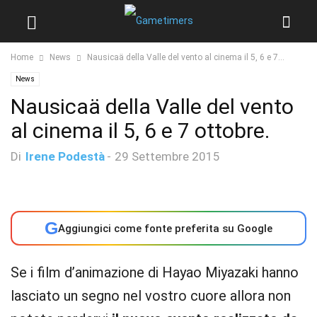
Home
News
Nausicaä della Valle del vento al cinema il 5, 6 e 7...
News
Nausicaä della Valle del vento
al cinema il 5, 6 e 7 ottobre.
Di
Irene Podestà
-
29 Settembre 2015
G
Aggiungici come fonte preferita su Google
Se i film d’animazione di Hayao Miyazaki hanno
lasciato un segno nel vostro cuore allora non