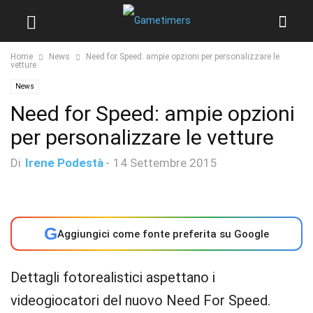
Home
News
Need for Speed: ampie opzioni per personalizzare le
vetture
News
Need for Speed: ampie opzioni
per personalizzare le vetture
Di
Irene Podestà
-
14 Settembre 2015
G
Aggiungici come fonte preferita su Google
Dettagli fotorealistici aspettano i
videogiocatori del nuovo Need For Speed.