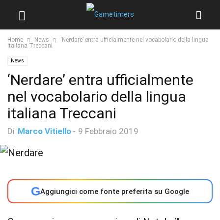
Home
News
‘Nerdare’ entra ufficialmente nel vocabolario della lingua
italiana Treccani
News
‘Nerdare’ entra ufficialmente
nel vocabolario della lingua
italiana Treccani
Di
Marco Vitiello
-
9 Febbraio 2019
G
Aggiungici come fonte preferita su Google