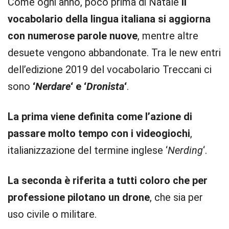
Come ogni anno, poco prima di Natale
il
vocabolario della lingua italiana si aggiorna
con numerose parole nuove
, mentre altre
desuete vengono abbandonate. Tra le new entri
dell’edizione 2019 del vocabolario Treccani ci
sono
‘
Nerdare
‘ e ‘
Dronista
‘
.
La prima viene definita come l’azione di
passare molto tempo con i videogiochi
,
italianizzazione del termine inglese ‘
Nerding
‘.
La seconda è riferita a tutti coloro che per
professione pilotano un drone
, che sia per
uso civile o militare.