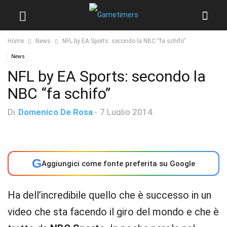
Home
News
NFL by EA Sports: secondo la NBC “fa schifo”
News
NFL by EA Sports: secondo la
NBC “fa schifo”
Di
Domenico De Rosa
-
7 Luglio 2014
G
Aggiungici come fonte preferita su Google
Ha dell’incredibile quello che è successo in un
video che sta facendo il giro del mondo e che è