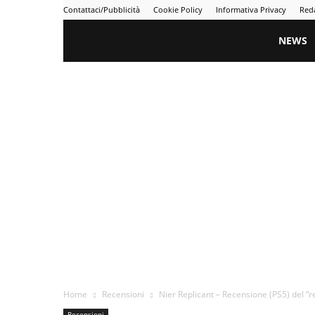
Contattaci/Pubblicità
Cookie Policy
Informativa Privacy
Red
Gametime
NEWS
Home
Recensioni
Nier Replicant – Recensione (PS5) del “r
Recensioni