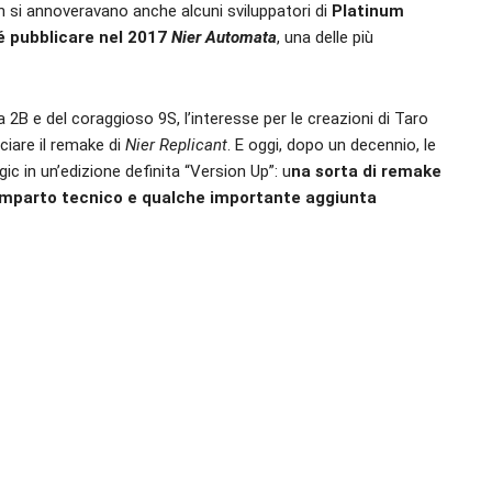
fan si annoveravano anche alcuni sviluppatori di
Platinum
té pubblicare nel 2017
Nier Automata
, una delle più
2B e del coraggioso 9S, l’interesse per le creazioni di Taro
iare il remake di
Nier Replicant
. E oggi, dopo un decennio, le
ic in un’edizione definita “Version Up”: u
na sorta di remake
omparto tecnico e qualche importante aggiunta