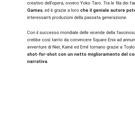
creativo dell’opera, ovvero Yoko Taro. Tra le fila dei 
Games
, ed è grazie a loro
che il geniale autore po
interessanti produzioni della passata generazione.
Con il successo mondiale delle vicende della fascinosa 
crebbe così tanto da convincere Square Enix ad annunc
avventure di Nier, Kainé ed Emil tornano grazie a Toylog
shot-for-shot con un netto miglioramento del c
narrativa
.