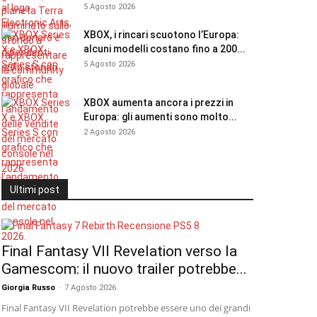
5 Agosto 2026
XBOX, i rincari scuotono l’Europa:
alcuni modelli costano fino a 200...
5 Agosto 2026
XBOX aumenta ancora i prezzi in
Europa: gli aumenti sono molto...
2 Agosto 2026
Ultimi post
Final Fantasy VII Revelation verso la
Gamescom: il nuovo trailer potrebbe...
Giorgia Russo
-
7 Agosto 2026
Final Fantasy VII Revelation potrebbe essere uno dei grandi