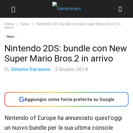
Home
News
Nintendo 2DS: bundle con New Super Mario Bros.2 in
arrivo
News
Nintendo 2DS: bundle con New
Super Mario Bros.2 in arrivo
Di
Simone Dargenio
-
3 Giugno 2014
G
Aggiungici come fonte preferita su Google
Nintendo of Europe ha annunciato quest’oggi
un nuovo bundle per la sua ultima console