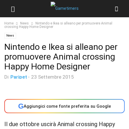
Home
News
Nintendo e Ikea si alleano per promuovere Animal
crossing Happy Home Designer
News
Nintendo e Ikea si alleano per
promuovere Animal crossing
Happy Home Designer
Di
Paripet
-
23 Settembre 2015
G
Aggiungici come fonte preferita su Google
Il due ottobre uscirà Animal crossing Happy