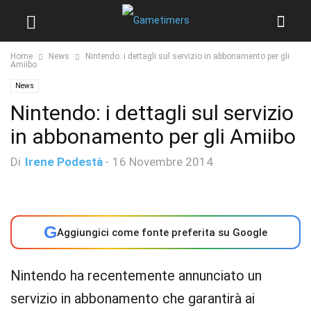
Home
News
Nintendo: i dettagli sul servizio in abbonamento per gli
Amiibo
News
Nintendo: i dettagli sul servizio
in abbonamento per gli Amiibo
Di
Irene Podestà
-
16 Novembre 2014
G
Aggiungici come fonte preferita su Google
Nintendo ha recentemente annunciato un
servizio in abbonamento che garantirà ai