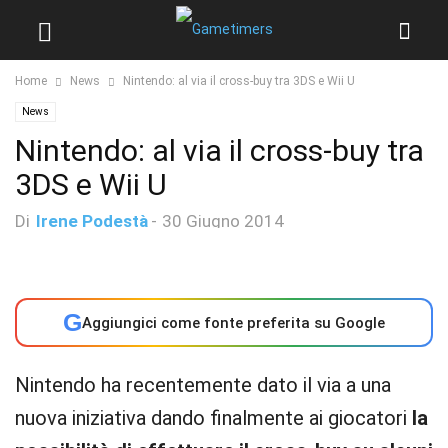
Home
News
Nintendo: al via il cross-buy tra 3DS e Wii U
News
Nintendo: al via il cross-buy tra
3DS e Wii U
Di
Irene Podestà
-
30 Giugno 2014
G
Aggiungici come fonte preferita su Google
Nintendo ha recentemente dato il via a una
nuova iniziativa dando finalmente ai giocatori
la