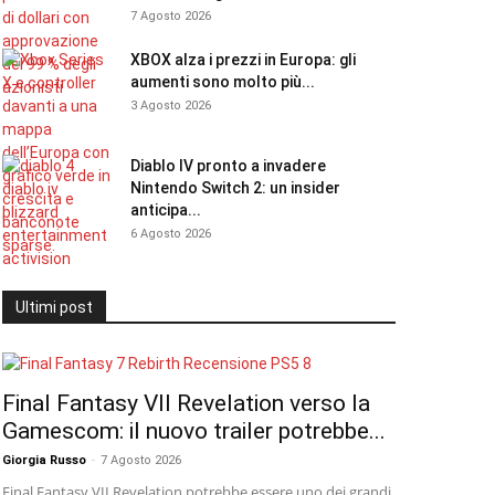
7 Agosto 2026
XBOX alza i prezzi in Europa: gli
aumenti sono molto più...
3 Agosto 2026
Diablo IV pronto a invadere
Nintendo Switch 2: un insider
anticipa...
6 Agosto 2026
Ultimi post
Final Fantasy VII Revelation verso la
Gamescom: il nuovo trailer potrebbe...
Giorgia Russo
-
7 Agosto 2026
Final Fantasy VII Revelation potrebbe essere uno dei grandi