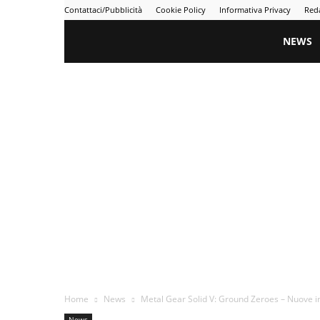
Contattaci/Pubblicità
Cookie Policy
Informativa Privacy
Red
Gametime
NEWS
Home
News
Metal Gear Solid V: Ground Zeroes – Nuove 
News