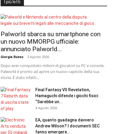
I più letti
Palworld sbarca su smartphone con
un nuovo MMORPG ufficiale:
annunciato Palworld...
Giorgia Russo
-
3 Agosto 2026
Dopo aver conquistato milioni di giocatori su PC e console,
Palworld è pronto ad aprire un nuovo capitolo della sua
storia. È stato infatti...
Final Fantasy VII Revelation,
Hamaguchi difende i giochi fisici:
“Sarebbe un...
4 Agosto 2026
EA, quanto guadagna davvero
Andrew Wilson? I documenti SEC
fanno emergere...