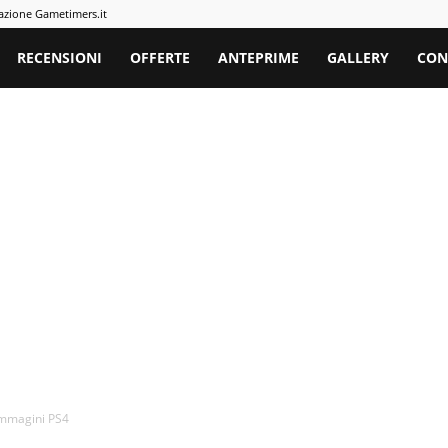
azione Gametimers.it
rs
RECENSIONI
OFFERTE
ANTEPRIME
GALLERY
CON
immagini PS4