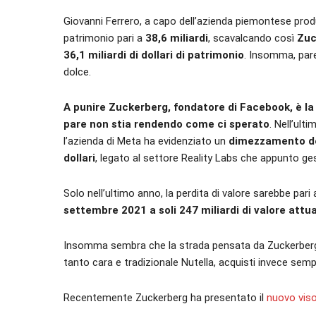
Giovanni Ferrero, a capo dell’azienda piemontese produt
patrimonio pari a
38,6 miliardi
, scavalcando così
Zuc
36,1 miliardi di dollari di patrimonio
. Insomma, pare
dolce.
A punire Zuckerberg, fondatore di Facebook, è 
pare non stia rendendo come ci sperato
. Nell’ult
l’azienda di Meta ha evidenziato un
dimezzamento degl
dollari
, legato al settore Reality Labs che appunto ge
Solo nell’ultimo anno, la perdita di valore sarebbe pari
settembre 2021 a soli 247 miliardi di valore attua
Insomma sembra che la strada pensata da Zuckerberg pe
tanto cara e tradizionale Nutella, acquisti invece semp
Recentemente Zuckerberg ha presentato il
nuovo viso