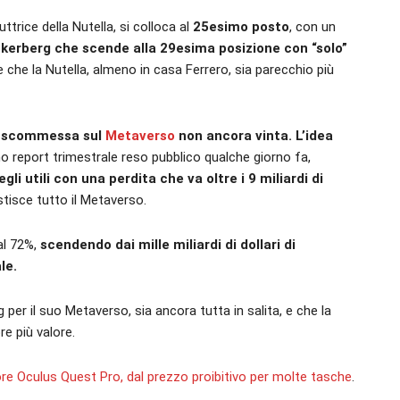
trice della Nutella, si colloca al
25esimo posto
, con un
kerberg che scende alla 29esima posizione con “solo”
 che la Nutella, almeno in casa Ferrero, sia parecchio più
la scommessa sul
Metaverso
non ancora vinta. L’idea
imo report trimestrale reso pubblico qualche giorno fa,
i utili con una perdita che va oltre i 9 miliardi di
stisce tutto il Metaverso.
 al 72%,
scendendo dai mille miliardi di dollari di
le.
r il suo Metaverso, sia ancora tutta in salita, e che la
re più valore.
re Oculus Quest Pro, dal prezzo proibitivo per molte tasche
.