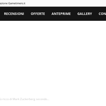
azione Gametimers.it
rs
RECENSIONI
OFFERTE
ANTEPRIME
GALLERY
CON
iù ricco di Mark Zuckerberg secondo...