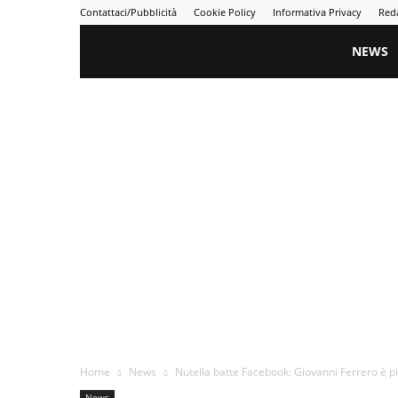
Contattaci/Pubblicità
Cookie Policy
Informativa Privacy
Red
Gametime
NEWS
Home
News
Nutella batte Facebook: Giovanni Ferrero è p
News