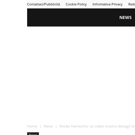
Contattaci/Pubblicità
Cookie Policy
Informativa Privacy
Red
Gametime
NEWS
Home
News
Nvidia Hairworks: un video mostra dettagli di
News