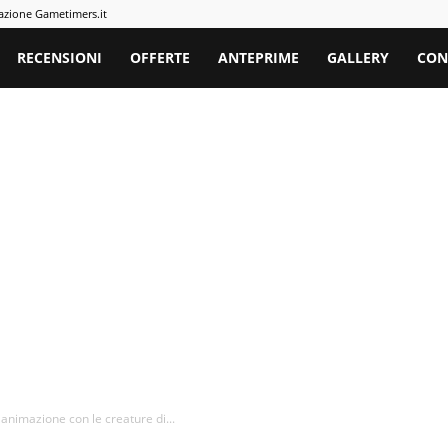
azione Gametimers.it
rs
RECENSIONI
OFFERTE
ANTEPRIME
GALLERY
CON
 animazione con le creature di...