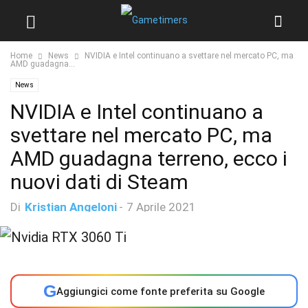
Home
News
NVIDIA e Intel continuano a svettare nel mercato PC, ma
AMD guadagna...
News
NVIDIA e Intel continuano a
svettare nel mercato PC, ma
AMD guadagna terreno, ecco i
nuovi dati di Steam
Di
Kristian Angeloni
-
7 Aprile 2021
G
Aggiungici come fonte preferita su Google