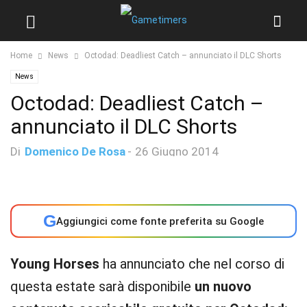
Home
News
Octodad: Deadliest Catch – annunciato il DLC Shorts
News
Octodad: Deadliest Catch –
annunciato il DLC Shorts
Di
Domenico De Rosa
-
26 Giugno 2014
G
Aggiungici come fonte preferita su Google
Young Horses
ha annunciato che nel corso di
questa estate sarà disponibile
un nuovo