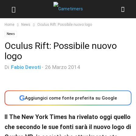
Home
News
Oculus Rift: Possibile nuovo logo
News
Oculus Rift: Possibile nuovo
logo
Di
Fabio Devoti
-
26 Marzo 2014
G
Aggiungici come fonte preferita su Google
Il The New York Times ha rivelato oggi quello
che secondo le sue fonti sarà il nuovo logo di