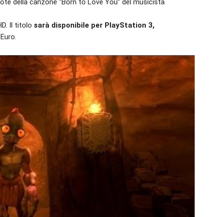
 note della canzone “Born to Love You” del musicista
. Il titolo
sarà disponibile per PlayStation 3,
 Euro.