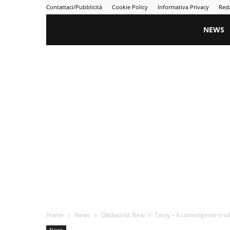
Contattaci/Pubblicità
Cookie Policy
Informativa Privacy
Red
Gametime
NEWS
Home
News
Oddworld: New 'n' Tasty – Il coinvolgente trai
News