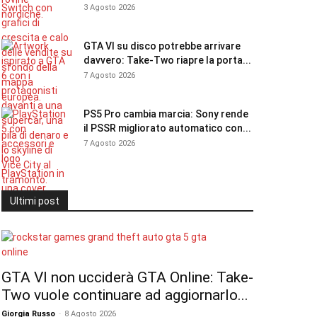
3 Agosto 2026
GTA VI su disco potrebbe arrivare
davvero: Take-Two riapre la porta...
7 Agosto 2026
PS5 Pro cambia marcia: Sony rende
il PSSR migliorato automatico con...
7 Agosto 2026
Ultimi post
GTA VI non ucciderà GTA Online: Take-
Two vuole continuare ad aggiornarlo...
Giorgia Russo
-
8 Agosto 2026