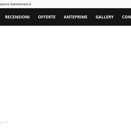
azione Gametimers.it
rs
RECENSIONI
OFFERTE
ANTEPRIME
GALLERY
CON
ler E3