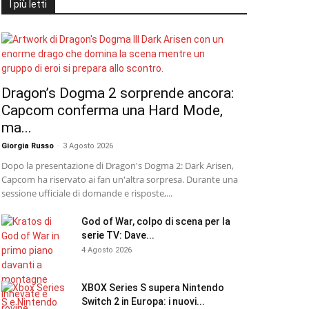
I più letti
Dragon’s Dogma 2 sorprende ancora:
Capcom conferma una Hard Mode,
ma...
Giorgia Russo
-
3 Agosto 2026
Dopo la presentazione di Dragon's Dogma 2: Dark Arisen,
Capcom ha riservato ai fan un'altra sorpresa. Durante una
sessione ufficiale di domande e risposte,...
God of War, colpo di scena per la
serie TV: Dave...
4 Agosto 2026
XBOX Series S supera Nintendo
Switch 2 in Europa: i nuovi...