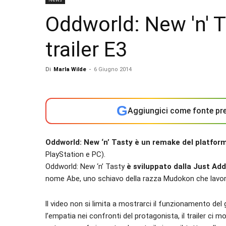
Oddworld: New 'n' T
trailer E3
Di
Marla Wilde
-
6 Giugno 2014
G
Aggiungici come fonte pre
Oddworld: New ‘n’ Tasty è un remake del platfor
PlayStation e PC).
Oddworld: New ‘n’ Tasty
è sviluppato dalla Just Ad
nome Abe, uno schiavo della razza Mudokon che lavora 
ll video non si limita a mostrarci il funzionamento de
l’empatia nei confronti del protagonista, il trailer ci 