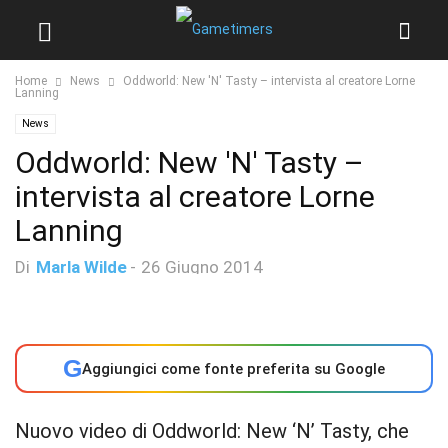
Home
News
Oddworld: New 'N' Tasty – intervista al creatore Lorne
Lanning
News
Oddworld: New 'N' Tasty –
intervista al creatore Lorne
Lanning
Di
Marla Wilde
-
26 Giugno 2014
G
Aggiungici come fonte preferita su Google
Nuovo video di Oddworld: New ‘N’ Tasty, che