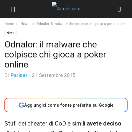
Home
News
Odnalor: il malware che colpisce chi gioca a poker online
News
Odnalor: il malware che
colpisce chi gioca a poker
online
Di
Paripet
-
21 Settembre 2015
G
Aggiungici come fonte preferita su Google
Stufi dei cheater di CoD e simili
avete deciso