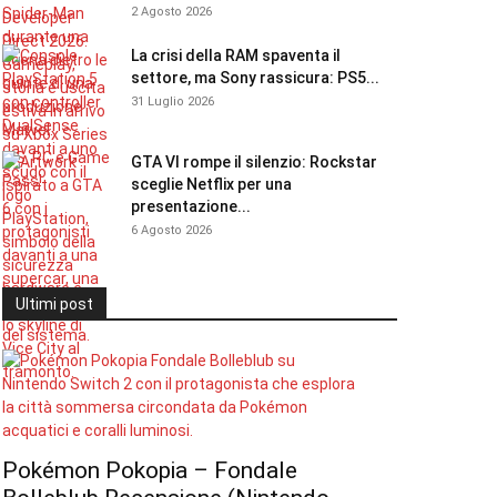
2 Agosto 2026
La crisi della RAM spaventa il
settore, ma Sony rassicura: PS5...
31 Luglio 2026
GTA VI rompe il silenzio: Rockstar
sceglie Netflix per una
presentazione...
6 Agosto 2026
Ultimi post
Pokémon Pokopia – Fondale