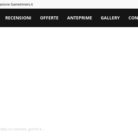
azione Gametimers.it
rs
RECENSIONI
OFFERTE
ANTEPRIME
GALLERY
CON
day su console, giochi e...