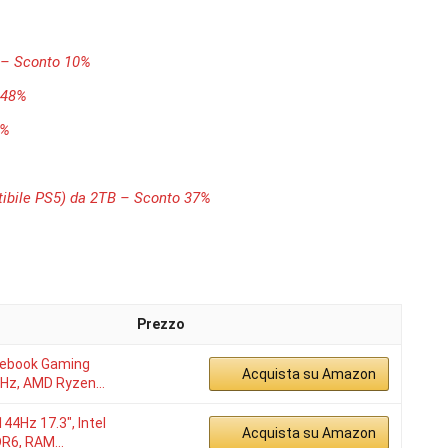
– Sconto 10%
 48%
0%
tibile PS5) da 2TB – Sconto 37%
Prezzo
tebook Gaming
Acquista su Amazon
40Hz, AMD Ryzen…
44Hz 17.3″, Intel
Acquista su Amazon
DDR6, RAM…