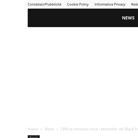
Contattaci/Pubblicità
Cookie Policy
Informativa Privacy
Red
Gametime
NEWS
Home
News
Offerte Amazon: ecco i bestseller del Black Fri
News