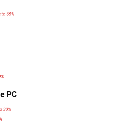
onto 65%
9%
he PC
o 30%
0%