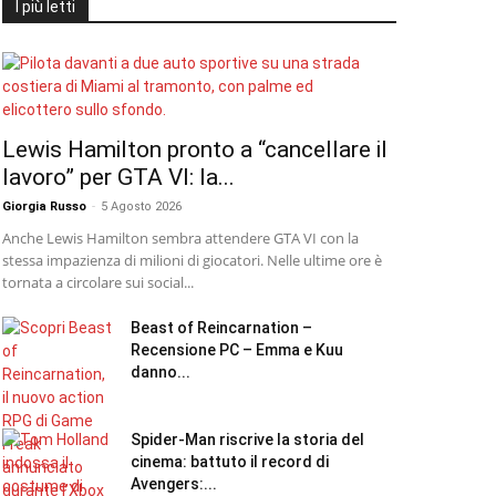
I più letti
Lewis Hamilton pronto a “cancellare il
lavoro” per GTA VI: la...
Giorgia Russo
-
5 Agosto 2026
Anche Lewis Hamilton sembra attendere GTA VI con la
stessa impazienza di milioni di giocatori. Nelle ultime ore è
tornata a circolare sui social...
Beast of Reincarnation –
Recensione PC – Emma e Kuu
danno...
Spider-Man riscrive la storia del
cinema: battuto il record di
Avengers:...