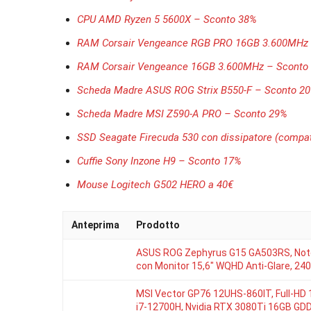
CPU AMD Ryzen 5 5600X – Sconto 38%
RAM Corsair Vengeance RGB PRO 16GB 3.600MHz 
RAM Corsair Vengeance 16GB 3.600MHz – Sconto
Scheda Madre ASUS ROG Strix B550-F – Sconto 2
Scheda Madre MSI Z590-A PRO – Sconto 29%
SSD Seagate Firecuda 530 con dissipatore (compa
Cuffie Sony Inzone H9 – Sconto 17%
Mouse Logitech G502 HERO a 40€
Anteprima
Prodotto
ASUS ROG Zephyrus G15 GA503RS, No
con Monitor 15,6″ WQHD Anti-Glare, 2
MSI Vector GP76 12UHS-860IT, Full-HD 1
i7-12700H, Nvidia RTX 3080Ti 16GB G