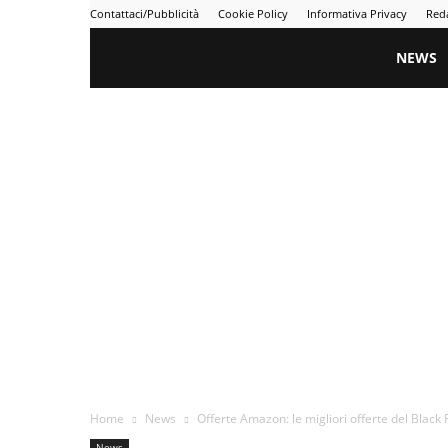
Contattaci/Pubblicità
Cookie Policy
Informativa Privacy
Red
Gametime
NEWS
Home
News
Offerte Amazon: le migliori offerte del Black
News