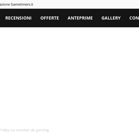
azione Gametimers.it
rs
RECENSIONI
OFFERTE
ANTEPRIME
GALLERY
CON
 Friday sui monitor da gaming