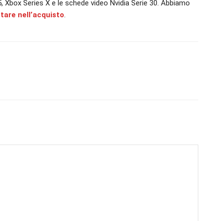
n 5, Xbox Series X e le schede video Nvidia Serie 30. Abbiamo
utare nell’acquisto
.