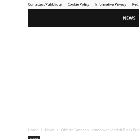
Contattaci/Pubblicità
Cookie Policy
Informativa Privacy
Red
Gametime
NEWS
Home
News
Offerte Amazon: ultimo weekend di Black Frid
News