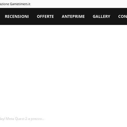
azione Gametimers.it
rs
RECENSIONI
OFFERTE
ANTEPRIME
GALLERY
CON
ay! Meta Quest 2 a prezzo...