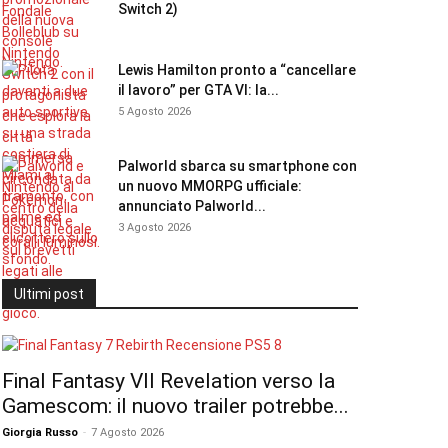
Switch 2)
Lewis Hamilton pronto a “cancellare
il lavoro” per GTA VI: la...
5 Agosto 2026
Palworld sbarca su smartphone con
un nuovo MMORPG ufficiale:
annunciato Palworld...
3 Agosto 2026
Ultimi post
Final Fantasy VII Revelation verso la
Gamescom: il nuovo trailer potrebbe...
Giorgia Russo
-
7 Agosto 2026