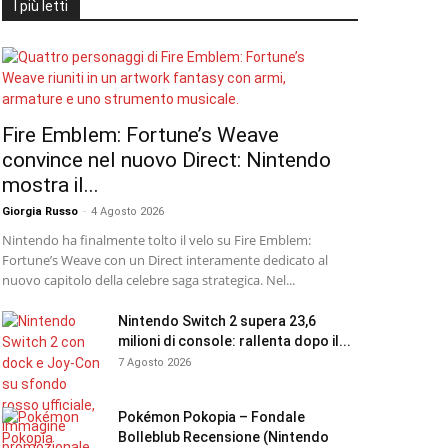
I più letti
Fire Emblem: Fortune’s Weave
convince nel nuovo Direct: Nintendo
mostra il...
Giorgia Russo
-
4 Agosto 2026
Nintendo ha finalmente tolto il velo su Fire Emblem:
Fortune’s Weave con un Direct interamente dedicato al
nuovo capitolo della celebre saga strategica. Nel...
Nintendo Switch 2 supera 23,6
milioni di console: rallenta dopo il...
7 Agosto 2026
Pokémon Pokopia – Fondale
Bolleblub Recensione (Nintendo