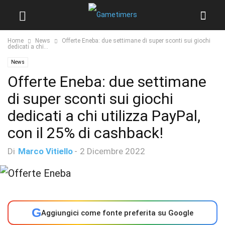
Home
News
Offerte Eneba: due settimane di super sconti sui giochi
dedicati a chi...
News
Offerte Eneba: due settimane
di super sconti sui giochi
dedicati a chi utilizza PayPal,
con il 25% di cashback!
Di
Marco Vitiello
-
2 Dicembre 2022
G
Aggiungici come fonte preferita su Google