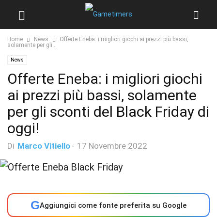
Home
News
Offerte Eneba: i migliori giochi ai prezzi più bassi,
solamente per gli...
News
Offerte Eneba: i migliori giochi
ai prezzi più bassi, solamente
per gli sconti del Black Friday di
oggi!
Di
Marco Vitiello
-
17 Novembre 2022
G
Aggiungici come fonte preferita su Google