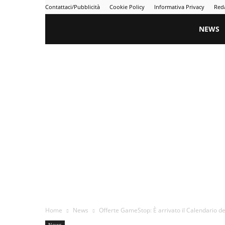
Contattaci/Pubblicità
Cookie Policy
Informativa Privacy
Red
Gametime
NEWS
Home
News
Offerte GameStop: È arrivato il Calendario del
News