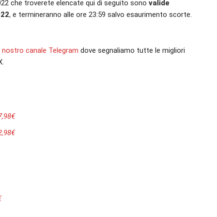
022 che troverete elencate qui di seguito sono
valide
022
, e termineranno alle ore 23:59 salvo esaurimento scorte.
sul nostro canale Telegram
dove segnaliamo tutte le migliori
X.
7,98€
2,98€
€