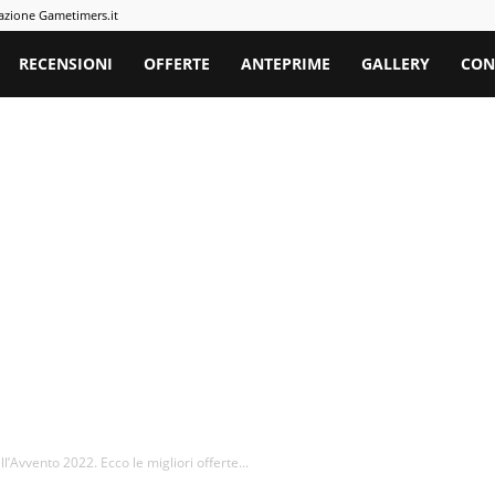
azione Gametimers.it
rs
RECENSIONI
OFFERTE
ANTEPRIME
GALLERY
CON
l’Avvento 2022. Ecco le migliori offerte...