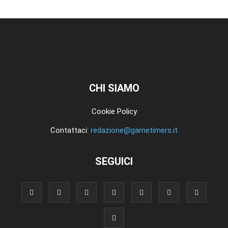
CHI SIAMO
Cookie Policy
Contattaci:
redazione@gametimers.it
SEGUICI