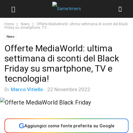
Home
News
Offerte MediaWorld: ultima settimana di sconti del Black
Friday su smartphone, TV...
News
Offerte MediaWorld: ultima
settimana di sconti del Black
Friday su smartphone, TV e
tecnologia!
Di
Marco Vitiello
-
22 Novembre 2022
G
Aggiungici come fonte preferita su Google