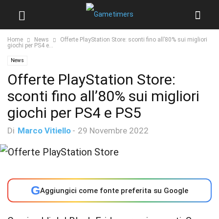
Home
News
Offerte PlayStation Store: sconti fino all’80% sui migliori
giochi per PS4 e...
News
Offerte PlayStation Store:
sconti fino all’80% sui migliori
giochi per PS4 e PS5
Di
Marco Vitiello
-
29 Novembre 2022
G
Aggiungici come fonte preferita su Google