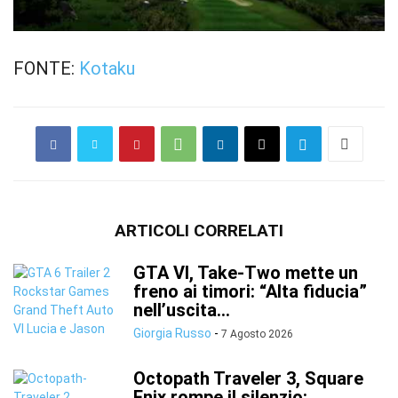
FONTE:
Kotaku
ARTICOLI CORRELATI
GTA VI, Take-Two mette un
freno ai timori: “Alta fiducia”
nell’uscita...
Giorgia Russo
-
7 Agosto 2026
Octopath Traveler 3, Square
Enix rompe il silenzio: