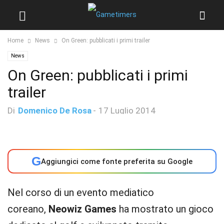
Home
News
On Green: pubblicati i primi trailer
News
On Green: pubblicati i primi
trailer
Di
Domenico De Rosa
-
17 Luglio 2014
G
Aggiungici come fonte preferita su Google
Nel corso di un evento mediatico
coreano,
Neowiz Games
ha mostrato un gioco