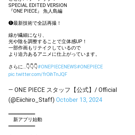
SPECIAL EDITED VERSION
『ONE PIECE』 魚人島編
❶最新技術で全話再撮！
線が繊細になり、
光や陰を調整することで立体感UP！
一部作画もリテイクしているので
より迫力あるアニメに仕上がっています。
さらに…👇👇👇
#ONEPIECENEWS
#ONEPIECE
pic.twitter.com/frOihTnJQF
— ONE PIECE スタッフ【公式】/ Official
(@Eiichiro_Staff)
October 13, 2024
════════
新アプリ始動
════════