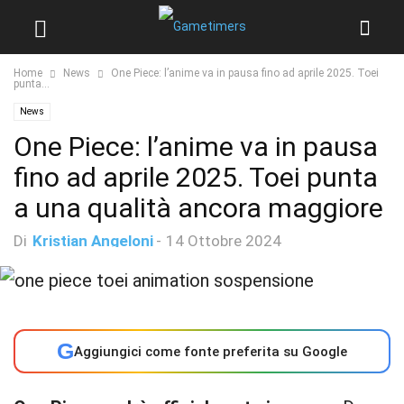
Home
News
One Piece: l’anime va in pausa fino ad aprile 2025. Toei
punta...
News
One Piece: l’anime va in pausa
fino ad aprile 2025. Toei punta
a una qualità ancora maggiore
Di
Kristian Angeloni
-
14 Ottobre 2024
G
Aggiungici come fonte preferita su Google