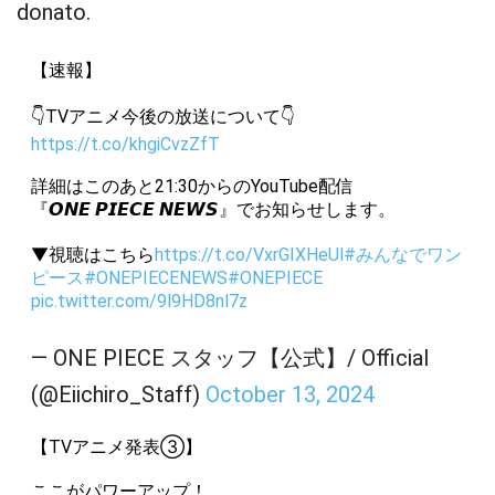
donato.
【速報】
👇TVアニメ今後の放送について👇
https://t.co/khgiCvzZfT
詳細はこのあと21:30からのYouTube配信
『𝙊𝙉𝙀 𝙋𝙄𝙀𝘾𝙀 𝙉𝙀𝙒𝙎』でお知らせします。
▼視聴はこちら
https://t.co/VxrGIXHeUl
#みんなでワン
ピース
#ONEPIECENEWS
#ONEPIECE
pic.twitter.com/9l9HD8nl7z
— ONE PIECE スタッフ【公式】/ Official
(@Eiichiro_Staff)
October 13, 2024
【TVアニメ発表③】
ここがパワーアップ！