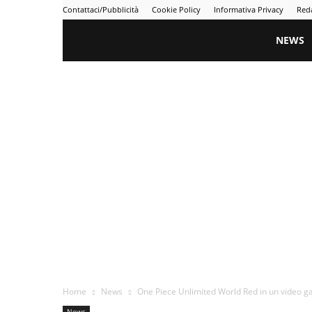
Contattaci/Pubblicità
Cookie Policy
Informativa Privacy
Red
Gametime
NEWS
Home
News
One Piece Unlimited World Red in un video 
News