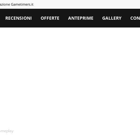
azione Gametimers.it
rs
RECENSIONI
OFFERTE
ANTEPRIME
GALLERY
CON
gameplay