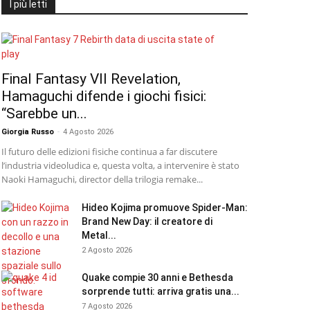
I più letti
Final Fantasy VII Revelation,
Hamaguchi difende i giochi fisici:
“Sarebbe un...
Giorgia Russo
-
4 Agosto 2026
Il futuro delle edizioni fisiche continua a far discutere
l’industria videoludica e, questa volta, a intervenire è stato
Naoki Hamaguchi, director della trilogia remake...
Hideo Kojima promuove Spider-Man:
Brand New Day: il creatore di
Metal...
2 Agosto 2026
Quake compie 30 anni e Bethesda
sorprende tutti: arriva gratis una...
7 Agosto 2026