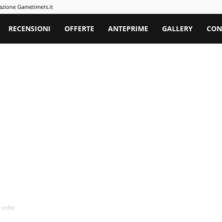
azione Gametimers.it
rs
RECENSIONI
OFFERTE
ANTEPRIME
GALLERY
CON
 volte