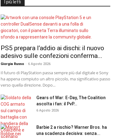
I più letti
PS5 prepara l’addio ai dischi: il nuovo
adesivo sulle confezioni conferma...
Giorgia Russo
-
6 Agosto 2026
Il futuro di PlayStation passa sempre più dal digitale e Sony
ha appena compiuto un altro piccolo, ma significativo passo
verso quella direzione. Dopo...
Gears of War: E-Day, The Coalition
ascolta i fan: il PvP...
6 Agosto 2026
Barbie 2 a rischio? Warner Bros. ha
una scadenza decisiva: senza...