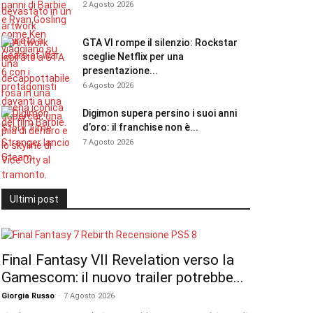
2 Agosto 2026
GTA VI rompe il silenzio: Rockstar
sceglie Netflix per una
presentazione...
6 Agosto 2026
Digimon supera persino i suoi anni
d’oro: il franchise non è...
7 Agosto 2026
Ultimi post
Final Fantasy VII Revelation verso la
Gamescom: il nuovo trailer potrebbe...
Giorgia Russo
-
7 Agosto 2026