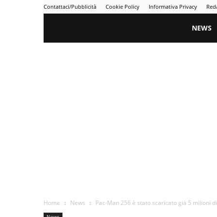
Contattaci/Pubblicità
Cookie Policy
Informativa Privacy
Red
Gametime
NEWS
Home
News
Pac-Man 256 è stato scaricato già 5 milioni di
News