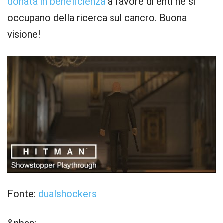
donata in beneficienza
a favore di enti he si
occupano della ricerca sul cancro. Buona
visione!
Fonte:
dualshockers