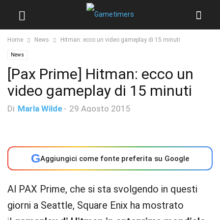
Home
News
Hitman: ecco un video gameplay di 15 minuti
News
[Pax Prime] Hitman: ecco un
video gameplay di 15 minuti
Di
Marla Wilde
-
29 Agosto 2015
G
Aggiungici come fonte preferita su Google
Al PAX Prime, che si sta svolgendo in questi
giorni a Seattle, Square Enix ha mostrato